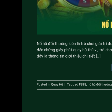
Nổ hũ đổi thưởng luôn là trò chơi giải trí 
đến những giây phút quay hũ thú vị, trò ch
đây là thông tin giới thiệu chi tiết […]
Posted in
Quay Hũ
|
Tagged
FB88
,
nổ hũ đổi thưởng