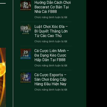
Toàn
Hũ
Hướng Dẫn Cách Chơi
29
Hơn
Đổi
Baccarat Cơ Bản Tại
Th8
Cho
Thưởng
Nhà Cái FB88
Mọi
FB88
Chức năng bình luận bị tắt
Người
ở
–
Chơi
Hướng
Game
Dẫn
Giải
Luật Chơi Xóc Đĩa –
29
Cách
Trí
Bí Quyết Thắng Lớn
Th8
Chơi
Đỉnh
Từ Các Cao Thủ
Baccarat
Cao
Chức năng bình luận bị tắt
ở
Cơ
Thưởng
Luật
Bản
Khủng
Chơi
Tại
Cá Cược Liên Minh –
29
Xóc
Nhà
Đa Dạng Kèo Cược
Th8
Đĩa
Cái
Hấp Dẫn Tại FB88
–
FB88
Chức năng bình luận bị tắt
ở
Bí
Cá
Quyết
Cược
Thắng
Cá Cược Esports –
28
Liên
Lớn
Sân Chơi Đẳng Cấp
Th8
Minh
Từ
Hàng Đầu Hiện Nay
–
Các
Chức năng bình luận bị tắt
ở
Đa
Cao
Cá
Dạng
Thủ
Cược
Kèo
Esports
Cược
–
Hấp