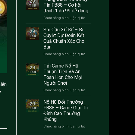
29
Chi
Nhà
Tín FB88 – Cơ hội
Th8
Tiết
Cái
đánh 1 ăn 99 dễ dàng
Từ
XX88
Chức năng bình luận bị tắt
A
ở
–
Đến
Trang
Uy
Z
Đánh
Tín,
Soi Cầu Xổ Số – Bí
29
Xổ
Minh
Quyết Dự Đoán Kết
Th8
Số
Bạch
Quả Chuẩn Xác Cho
Uy
&
Bạn
Tín
Hấp
FB88
Chức năng bình luận bị tắt
Dẫn
ở
–
Người
Soi
Cơ
Chơi
Cầu
Tải Game Nổ Hũ
29
hội
Xổ
Thuận Tiện Và An
Th8
đánh
Số
Toàn Hơn Cho Mọi
1
–
Người Chơi
hiện
ăn
Bí
99
Quyết
Chức năng bình luận bị tắt
ở
y
dễ
Dự
Tải
dàng
Đoán
Game
Nổ Hũ Đổi Thưởng
29
Kết
Nổ
FB88 – Game Giải Trí
Th8
Quả
Hũ
Đỉnh Cao Thưởng
Chuẩn
Thuận
Khủng
Xác
Tiện
Cho
Và
Chức năng bình luận bị tắt
ở
Bạn
An
Nổ