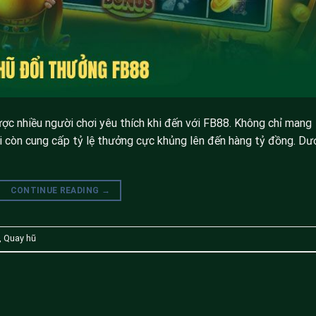
được nhiều người chơi yêu thích khi đến với FB88. Không chỉ mang
ơi còn cung cấp tỷ lệ thưởng cực khủng lên đến hàng tỷ đồng. Dư
CONTINUE READING
→
,
Quay hũ