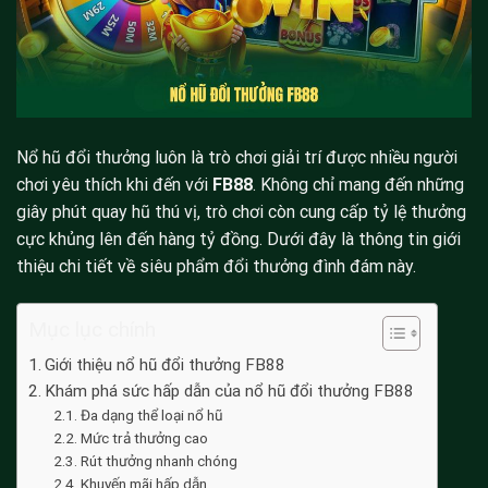
Nổ hũ đổi thưởng luôn là trò chơi giải trí được nhiều người
chơi yêu thích khi đến với
FB88
. Không chỉ mang đến những
giây phút quay hũ thú vị, trò chơi còn cung cấp tỷ lệ thưởng
cực khủng lên đến hàng tỷ đồng. Dưới đây là thông tin giới
thiệu chi tiết về siêu phẩm đổi thưởng đình đám này.
Mục lục chính
Giới thiệu nổ hũ đổi thưởng FB88
Khám phá sức hấp dẫn của nổ hũ đổi thưởng FB88
Đa dạng thể loại nổ hũ
Mức trả thưởng cao
Rút thưởng nhanh chóng
Khuyến mãi hấp dẫn