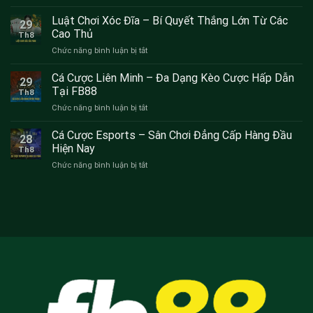
Hướng
–
Cho
Dẫn
Luật Chơi Xóc Đĩa – Bí Quyết Thắng Lớn Từ Các
Game
Mọi
29
Cách
Giải
Cao Thủ
Người
Th8
Chơi
Trí
Chơi
Chức năng bình luận bị tắt
ở
Baccarat
Đỉnh
Luật
Cơ
Cao
Chơi
Cá Cược Liên Minh – Đa Dạng Kèo Cược Hấp Dẫn
Bản
Thưởng
29
Xóc
Tại
Tại FB88
Khủng
Th8
Đĩa
Nhà
Chức năng bình luận bị tắt
ở
–
Cái
Cá
Bí
FB88
Cược
Cá Cược Esports – Sân Chơi Đẳng Cấp Hàng Đầu
Quyết
28
Liên
Thắng
Hiện Nay
Th8
Minh
Lớn
Chức năng bình luận bị tắt
ở
–
Từ
Cá
Đa
Các
Cược
Dạng
Cao
Esports
Kèo
Thủ
–
Cược
Sân
Hấp
Chơi
Dẫn
Đẳng
Tại
Cấp
FB88
Hàng
Đầu
Hiện
Nay