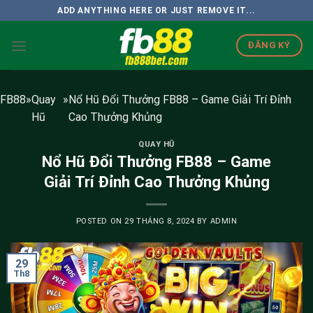
Skip
ADD ANYTHING HERE OR JUST REMOVE IT...
to
content
ĐĂNG KÝ
FB88
»
Quay
»
Nổ Hũ Đổi Thưởng FB88 – Game Giải Trí Đỉnh
Hũ
Cao Thưởng Khủng
QUAY HŨ
Nổ Hũ Đổi Thưởng FB88 – Game
Giải Trí Đỉnh Cao Thưởng Khủng
POSTED ON
29 THÁNG 8, 2024
BY
ADMIN
29
Th8