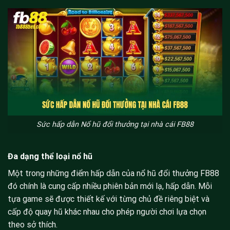
Sức hấp dẫn Nổ hũ đổi thưởng tại nhà cái FB88
Đa dạng thể loại nổ hũ
Một trong những điểm hấp dẫn của nổ hũ đổi thưởng FB88
đó chính là cung cấp nhiều phiên bản mới lạ, hấp dẫn. Mỗi
tựa game sẽ được thiết kế với từng chủ đề riêng biệt và
cấp độ quay hũ khác nhau cho phép người chơi lựa chọn
theo sở thích.