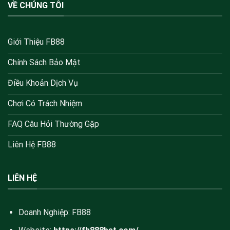
VỀ CHÚNG TÔI
Giới Thiệu FB88
Chính Sách Bảo Mật
Điều Khoản Dịch Vụ
Chơi Có Trách Nhiệm
FAQ Câu Hỏi Thường Gặp
Liên Hệ FB88
LIÊN HỆ
Doanh Nghiệp: FB88