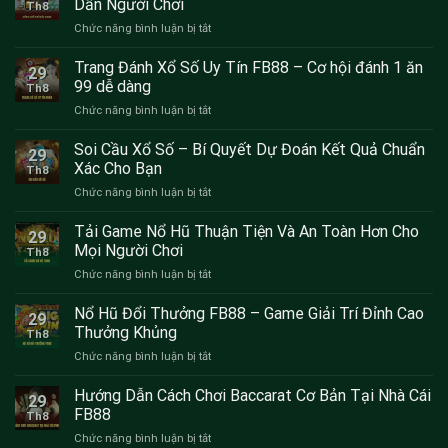
Dẫn Người Chơi
Th8
Thua
Chức năng bình luận bị tắt
ở
–
Đánh
Cập
Giá
Trang Đánh Xổ Số Uy Tín FB88 – Cơ hội đánh 1 ăn
Nhật
29
Nhà
Thông
99 dễ dàng
Th8
Cái
Tin
Chức năng bình luận bị tắt
ở
XX88
Chi
Trang
–
Tiết
Đánh
Soi Cầu Xổ Số – Bí Quyết Dự Đoán Kết Quả Chuẩn
Uy
Từ
29
Xổ
Tín,
Xác Cho Bạn
A
Th8
Số
Minh
Đến
Chức năng bình luận bị tắt
ở
Uy
Bạch
Z
Soi
Tín
&
Cầu
Tải Game Nổ Hũ Thuận Tiện Và An Toàn Hơn Cho
FB88
Hấp
29
Xổ
–
Mọi Người Chơi
Dẫn
Th8
Số
Cơ
Người
Chức năng bình luận bị tắt
ở
–
hội
Chơi
Tải
Bí
đánh
Game
Nổ Hũ Đổi Thưởng FB88 – Game Giải Trí Đỉnh Cao
Quyết
1
29
Nổ
Dự
Thưởng Khủng
ăn
Th8
Hũ
Đoán
99
Chức năng bình luận bị tắt
ở
Thuận
Kết
dễ
Nổ
Tiện
Quả
dàng
Hũ
Hướng Dẫn Cách Chơi Baccarat Cơ Bản Tại Nhà Cái
Và
Chuẩn
29
Đổi
An
FB88
Xác
Th8
Thưởng
Toàn
Cho
Chức năng bình luận bị tắt
ở
FB88
Hơn
Bạn