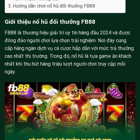
Hướng dẫn chơi nổ hũ đổi thưởng FB88
Giới thiệu nổ hũ đổi thưởng FB88
FB88 là thương hiệu giải trí uy tín hàng đầu 2024 và được
đông đảo người chơi lựa chọn trải nghiệm. Nơi đây cung
cấp hàng ngàn dịch vụ cá cược hấp dẫn với mức trả thưởng
cao nhất thị trường. Trong đó, nổ hũ là tựa game ăn khách
nhất khi thu hút hàng triệu lượt người chơi truy cập mỗi
ngày.